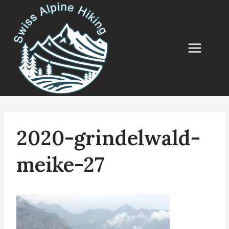
Aller
au
contenu
2020-grindelwald-
meike-27